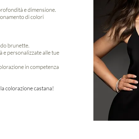
 profondità e dimensione.
ionamento di colori
do brunette.
tà e personalizzate alle tue
colorazione in competenza
lla colorazione castana!