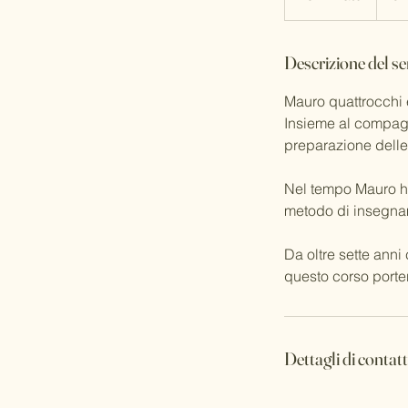
e
r
Descrizione del se
m
i
Mauro quattrocchi 
n
Insieme al compagn
a
preparazione delle
t
o
Nel tempo Mauro ha
metodo di insegna
Da oltre sette anni
questo corso porter
Dettagli di contat