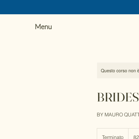
Menu
Questo corso non è
BRIDES
BY MAURO QUAT
829,60
euro
Terminato
T
82