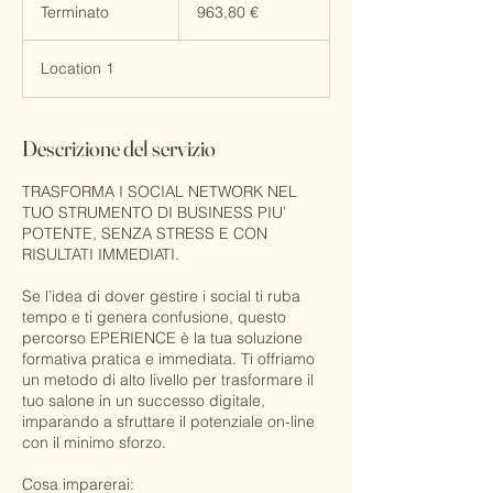
euro
Terminato
T
963,80 €
e
r
Location 1
m
i
n
a
Descrizione del servizio
t
o
TRASFORMA I SOCIAL NETWORK NEL
TUO STRUMENTO DI BUSINESS PIU’
POTENTE, SENZA STRESS E CON
RISULTATI IMMEDIATI.
Se l’idea di dover gestire i social ti ruba
tempo e ti genera confusione, questo
percorso EPERIENCE è la tua soluzione
formativa pratica e immediata. Ti offriamo
un metodo di alto livello per trasformare il
tuo salone in un successo digitale,
imparando a sfruttare il potenziale on-line
con il minimo sforzo.
Cosa imparerai: